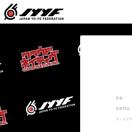
氏名
生年月日
メールア