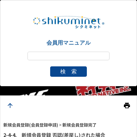
会員用マニュアル
検 索
arrow_upward
print
新規会員登録(会員登録申請)
>
新規会員登録完了
新規会員登録 否認(差戻し)された場合